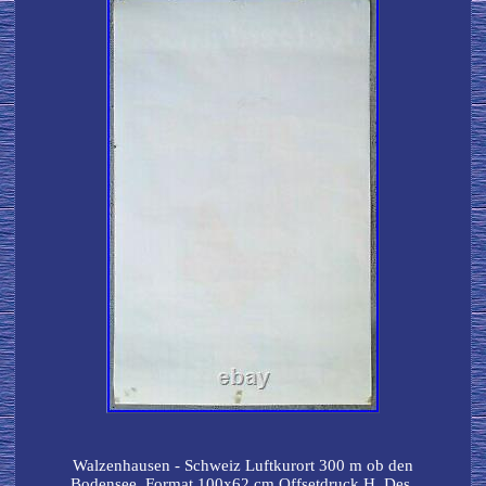
Walzenhausen - Schweiz Luftkurort 300 m ob den
Bodensee. Format 100x62 cm Offsetdruck H. Des,