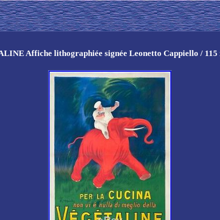
INE Affiche lithographiée signée Leonetto Cappiello / 115