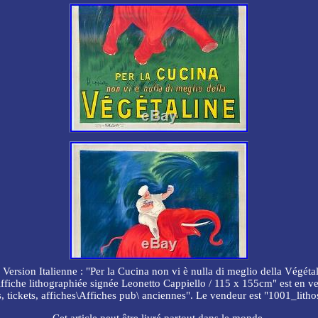
ion Italienne : "Per la Cucina non vi è nulla di meglio della Végétalin
he lithographiée signée Leonetto Cappiello / 115 x 155cm" est en vent
, tickets, affiches\Affiches pub\ anciennes". Le vendeur est "1001_litho