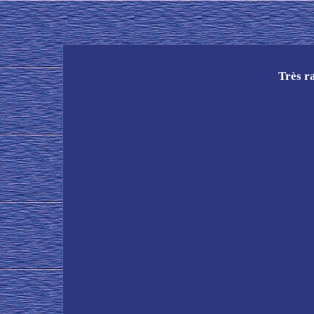
Très r