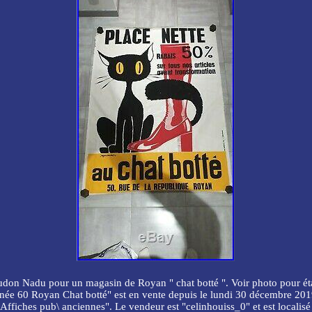
saudon Nadu pour un magasin de Royan " chat botté ". Voir photo pour état
née 60 Royan Chat botté" est en vente depuis le lundi 30 décembre 2019. 
s\Affiches pub\ anciennes". Le vendeur est "celinhouiss_0" et est localisé