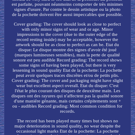
est parfaite, pouvant néanmoins comporter de très minimes
signes d'usure. Par contre le dessin artistique ou la photo
de la pochette doivent être aussi impeccables que possible.
Cover grading: The cover should look as close to perfect
with only minor signs of wear and or age. Minor
impressions to the cover (due to the outer edge of the
record resting inside) may be acceptable, however the
artwork should be as close to perfect as can be. Etat du
disque: Le disque montre des signes d'avoir été joué
(marques lumineuses sensibles), mais la perte de qualité
sonore est peu audible Record grading: The record shows
some signs of having been played, but there is very
lessening in sound quality Etat de la pochette: La pochette
peut avoir quelques traces discrètes et/ou de petits plis.
Cover grading: The cover and packaging might have slight
wear but excellent aspect overall. Etat du disque: C'est
l'état le plus courant des disques de deuxième main. Les
disques ont des rayures qui n'affectent pas la qualité sonore
d'une maniére génante, mais certains crépitements sont +
ou - audibles Record grading: Most common condition for
records.
The record has been played many times but shows no
major deterioration in sound quality, no wear despite the
occasional light marks Etat de la pochette: La pochette