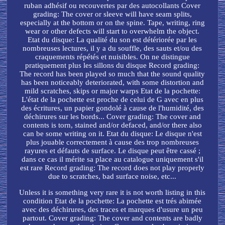
ruban adhésif ou recouvertes par des autocollants Cover
grading: The cover or sleeve will have seam splits,
especially at the bottom or on the spine. Tape, writing, ring
wear or other defects will start to overwhelm the object.
Etat du disque: La qualité du son est détériorée par les
nombreuses lectures, il y a du souffle, des sauts et/ou des
craquements répétés et nuisibles. On ne distingue
pratiquement plus les sillons du disque Record grading:
The record has been played so much that the sound quality
has been noticeably deteriorated, with some distortion and
mild scratches, skips or major warps Etat de la pochette:
L'état de la pochette est proche de celui de G avec en plus
des écritures, un papier gondolé à cause de l'humidité, des
déchirures sur les bords... Cover grading: The cover and
contents is torn, stained and/or defaced, and/or there also
can be some writing on it. Etat du disque: Le disque n'est
plus jouable correctement à cause des trop nombreuses
rayures et défauts de surface. Le disque peut être cassé ;
dans ce cas il mérite sa place au catalogue uniquement s'il
est rare Record grading: The record does not play properly
due to scratches, bad surface noise, etc...
Unless it is something very rare it is not worth listing in this
condition Etat de la pochette: La pochette est trés abimée
avec des déchirures, des traces et marques d'usure un peu
partout. Cover grading: The cover and contents are badly