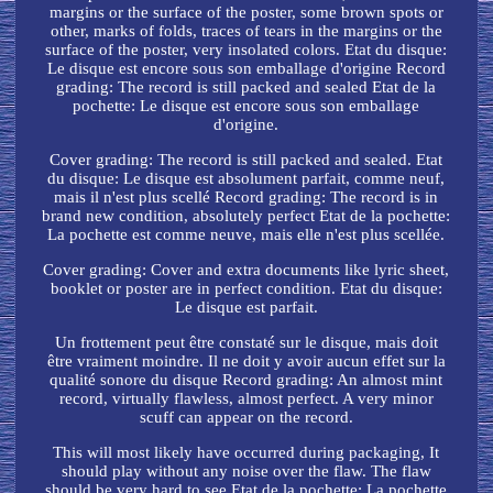
margins or the surface of the poster, some brown spots or
other, marks of folds, traces of tears in the margins or the
surface of the poster, very insolated colors. Etat du disque:
Le disque est encore sous son emballage d'origine Record
grading: The record is still packed and sealed Etat de la
pochette: Le disque est encore sous son emballage
d'origine.
Cover grading: The record is still packed and sealed. Etat
du disque: Le disque est absolument parfait, comme neuf,
mais il n'est plus scellé Record grading: The record is in
brand new condition, absolutely perfect Etat de la pochette:
La pochette est comme neuve, mais elle n'est plus scellée.
Cover grading: Cover and extra documents like lyric sheet,
booklet or poster are in perfect condition. Etat du disque:
Le disque est parfait.
Un frottement peut être constaté sur le disque, mais doit
être vraiment moindre. Il ne doit y avoir aucun effet sur la
qualité sonore du disque Record grading: An almost mint
record, virtually flawless, almost perfect. A very minor
scuff can appear on the record.
This will most likely have occurred during packaging, It
should play without any noise over the flaw. The flaw
should be very hard to see Etat de la pochette: La pochette