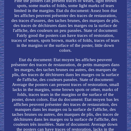
Fine the posters can present traces of wears, light brown
spots, some marks of folds, some light marks of tears
limited in the margins. Etat du document: Assez bon état
les affiches peuvent présenter des traces de restauration,
des traces d'usures, des taches brunes, des marques de plis,
des traces de déchirures dans les marges ou la surface de
l'affiche, des couleurs un peu passées. State of document:
Fairly good the posters can have traces of restoration,
traces of wears, spots brown, marks of folds, traces of tears
in the margins or the surface of the poster, little down
colors.
Etat du document: Etat moyen les affiches peuvent
présenter des traces de restauration, de petits manques dans
les marges, des taches brunes ou autres, des marques de
plis, des traces de déchirures dans les marges ou la surface
de l'affiche, des couleurs passées. State of document:
Average the posters can present traces of restoration, small
lacks in the margins, some brown spots or other, marks of
folds, traces tears in the margins or the surface of the
poster, down colors. Etat du document: Etat moyen bas les
affiches peuvent présenter des traces de restauration, des
manques dans les marges ou la surface de l'affiche, des
taches brunes ou autres, des marques de plis, des traces de
déchirures dans les marges ou la surface de l'affiche, des
couleurs très insollées. State of document: Average down
the posters can have traces of restoration, lacks in the