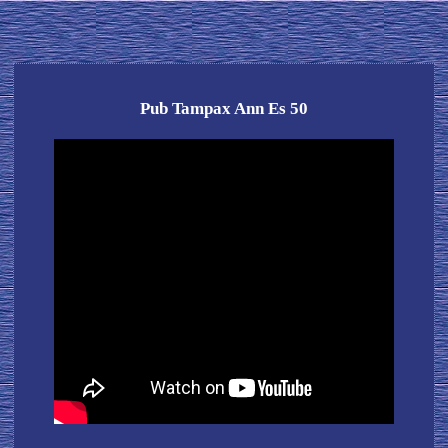
Pub Tampax Ann Es 50