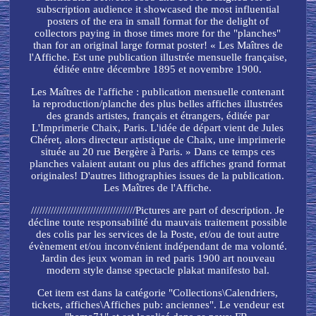
subscription audience it showcased the most influential
posters of the era in small format for the delight of
collectors paying in those times more for the "planches"
than for an original large format poster! « Les Maîtres de
l'Affiche. Est une publication illustrée mensuelle française,
éditée entre décembre 1895 et novembre 1900.
Les Maîtres de l'affiche : publication mensuelle contenant
la reproduction/planche des plus belles affiches illustrées
des grands artistes, français et étrangers, éditée par
L'Imprimerie Chaix, Paris. L'idée de départ vient de Jules
Chéret, alors directeur artistique de Chaix, une imprimerie
située au 20 rue Bergère à Paris. » Dans ce temps ces
planches valaient autant ou plus des affiches grand format
originales! D'autres lithographies issues de la publication.
Les Maîtres de l'Affiche.
/////////////////////////////////////Pictures are part of description. Je
décline toute responsabilité du mauvais traitement possible
des colis par les services de la Poste, et/ou de tout autre
évènement et/ou inconvénient indépendant de ma volonté.
Jardin des jeux woman in red paris 1900 art nouveau
modern style danse spectacle plakat manifesto bal.
Cet item est dans la catégorie "Collections\Calendriers,
tickets, affiches\Affiches pub: anciennes". Le vendeur est