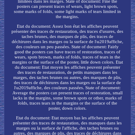
limitées dans les marges. State of document: Fine the
posters can present traces of wears, light brown spots,
some marks of folds, some light marks of tears limited in
the margins.
Etat du document: Assez bon état les affiches peuvent
présenter des traces de restauration, des traces d'usures, des
taches brunes, des marques de plis, des traces de
déchirures dans les marges ou la surface de l\u2019affiche,
des couleurs un peu passées. State of document: Fairly
good the posters can have traces of restoration, traces of
wears, spots brown, marks of folds, traces of tears in the
margins or the surface of the poster, little down colors. Etat
du document: Etat moyen les affiches peuvent présenter
des traces de restauration, de petits manques dans les
marges, des taches brunes ou autres, des marques de plis,
des traces de déchirures dans les marges ou la surface de
l\u2019affiche, des couleurs passées. State of document:
Average the posters can present traces of restoration, small
lacks in the margins, some brown spots or other, marks of
folds, traces tears in the margins or the surface of the
poster, down colors.
Etat du document: Etat moyen bas les affiches peuvent
présenter des traces de restauration, des manques dans les
marges ou la surface de l'affiche, des taches brunes ou
autres, des marques de plis, des traces de déchirures dans