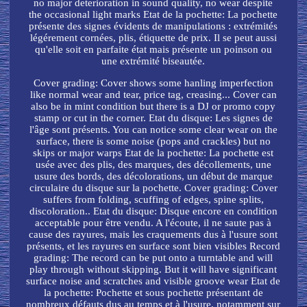
no major deterioration in sound quality, no wear despite
the occasional light marks Etat de la pochette: La pochette
présente des signes évidents de manipulations : extrémités
légérement cornées, plis, étiquette de prix. Il se peut aussi
qu'elle soit en parfaite état mais présente un poinson ou
une extrémité biseautée.
Cover grading: Cover shows some hanling imperfection
like normal wear and tear, price tag, creasing... Cover can
also be in mint condition but there is a DJ or promo copy
stamp or cut in the corner. Etat du disque: Les signes de
l'âge sont présents. You can notice some clear wear on the
surface, there is some noise (pops and crackles) but no
skips or major warps Etat de la pochette: La pochette est
usée avec des plis, des marques, des décollements, une
usure des bords, des décolorations, un début de marque
circulaire du disque sur la pochette. Cover grading: Cover
suffers from folding, scuffing of edges, spine splits,
discoloration.. Etat du disque: Disque encore en condition
acceptable pour être vendu. A l'écoute, il ne saute pas à
cause des rayures, mais les craquements dus à l'usure sont
présents, et les rayures en surface sont bien visibles Record
grading: The record can be put onto a turntable and will
play through without skipping. But it will have significant
surface noise and scratches and visible groove wear Etat de
la pochette: Pochette et sous pochette présentant de
nombreux défauts dus au temps et à l'usure, notamment sur