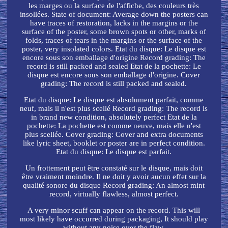
les marges ou la surface de l'affiche, des couleurs très
insollées. State of document: Average down the posters can
have traces of restoration, lacks in the margins or the
surface of the poster, some brown spots or other, marks of
folds, traces of tears in the margins or the surface of the
poster, very insolated colors. Etat du disque: Le disque est
encore sous son emballage d'origine Record grading: The
record is still packed and sealed Etat de la pochette: Le
disque est encore sous son emballage d'origine. Cover
grading: The record is still packed and sealed.
Etat du disque: Le disque est absolument parfait, comme
neuf, mais il n'est plus scellé Record grading: The record is
in brand new condition, absolutely perfect Etat de la
pochette: La pochette est comme neuve, mais elle n'est
plus scellée. Cover grading: Cover and extra documents
like lyric sheet, booklet or poster are in perfect condition.
Etat du disque: Le disque est parfait.
Un frottement peut être constaté sur le disque, mais doit
être vraiment moindre. Il ne doit y avoir aucun effet sur la
qualité sonore du disque Record grading: An almost mint
record, virtually flawless, almost perfect.
A very minor scuff can appear on the record. This will
most likely have occurred during packaging, It should play
without any noise over the flaw.