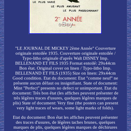
"LE JOURNAL DE MICKEY 2ème Année" Couverture
originale entoilée 1935. Couverture originale entoilée /
Typo-litho originale d'après Walt DISNEY Imp.
BELLENAND ET FILS 1935 Format entoilé: 29x44cm
Bon état. Original cover on linen / Typo-litho Imp.
BELLENAND ET FILS (1935) Size on linen: 29x44cm
Good condition. Etat du document: Etat "comme neuf" ne
présente aucun défaut ou insignifiant. State of document:
Mint "Perfect" presents no defect or unimportant. Etat du
document: Très bon état (les affiches peuvent présenter de
très légères traces d'usures, quelques légères marques de
plis) State of document: Very fine (the posters can present
very light traces of wears, some light marks of folds).
Etat du document: Bon état les affiches peuvent présenter
des traces d'usures, de légères taches brunes, quelques
marques de plis, quelques légères marques de déchirures