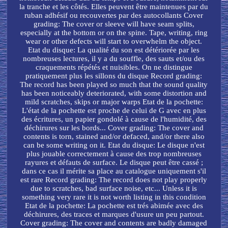
la tranche et les côtés. Elles peuvent être maintenues par du
ruban adhésif ou recouvertes par des autocollants Cover
grading: The cover or sleeve will have seam splits,
especially at the bottom or on the spine. Tape, writing, ring
wear or other defects will start to overwhelm the object.
Etat du disque: La qualité du son est détériorée par les
nombreuses lectures, il y a du souffle, des sauts et/ou des
craquements répétés et nuisibles. On ne distingue
pratiquement plus les sillons du disque Record grading:
The record has been played so much that the sound quality
has been noticeably deteriorated, with some distortion and
mild scratches, skips or major warps Etat de la pochette:
L'état de la pochette est proche de celui de G avec en plus
des écritures, un papier gondolé à cause de l'humidité, des
déchirures sur les bords... Cover grading: The cover and
contents is torn, stained and/or defaced, and/or there also
can be some writing on it. Etat du disque: Le disque n'est
plus jouable correctement à cause des trop nombreuses
rayures et défauts de surface. Le disque peut être cassé ;
dans ce cas il mérite sa place au catalogue uniquement s'il
est rare Record grading: The record does not play properly
due to scratches, bad surface noise, etc... Unless it is
something very rare it is not worth listing in this condition
Etat de la pochette: La pochette est trés abimée avec des
déchirures, des traces et marques d'usure un peu partout.
Cover grading: The cover and contents are badly damaged