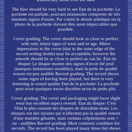
The flaw should be very hard to see Etat de la pochette: La
pochette est parfaite, pouvant néanmoins comporter de très
minimes signes d'usure. Par contre le dessin artistique ou la
photo de la pochette doivent être aussi impeccables que
possible.
Cover grading: The cover should look as close to perfect
with only minor signs of wear and or age. Minor
impressions to the cover (due to the outer edge of the
record resting inside) may be acceptable, however the
artwork should be as close to perfect as can be. Etat du
disque: Le disque montre des signes d'avoir été joué
(marques lumineuses sensibles), mais la perte de qualité
sonore est peu audible Record grading: The record shows
some signs of having been played, but there is very
lessening in sound quality Etat de la pochette: La pochette
peut avoir quelques traces discrètes et/ou de petits plis.
Cover grading: The cover and packaging might have slight
wear but excellent aspect overall. Etat du disque: C'est
l'état le plus courant des disques de deuxième main. Les
disques ont des rayures qui n'affectent pas la qualité sonore
d'une maniére génante, mais certains crépitements sont +
ou - audibles Record grading: Most common condition for
records. The record has been played many times but shows