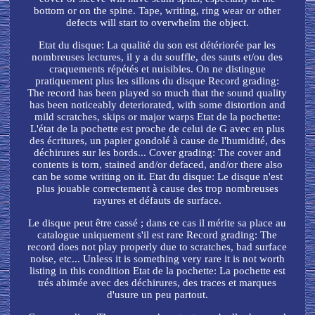
bottom or on the spine. Tape, writing, ring wear or other
defects will start to overwhelm the object.
Etat du disque: La qualité du son est détériorée par les
nombreuses lectures, il y a du souffle, des sauts et/ou des
craquements répétés et nuisibles. On ne distingue
pratiquement plus les sillons du disque Record grading:
The record has been played so much that the sound quality
has been noticeably deteriorated, with some distortion and
mild scratches, skips or major warps Etat de la pochette:
L'état de la pochette est proche de celui de G avec en plus
des écritures, un papier gondolé à cause de l'humidité, des
déchirures sur les bords... Cover grading: The cover and
contents is torn, stained and/or defaced, and/or there also
can be some writing on it. Etat du disque: Le disque n'est
plus jouable correctement à cause des trop nombreuses
rayures et défauts de surface.
Le disque peut être cassé ; dans ce cas il mérite sa place au
catalogue uniquement s'il est rare Record grading: The
record does not play properly due to scratches, bad surface
noise, etc... Unless it is something very rare it is not worth
listing in this condition Etat de la pochette: La pochette est
trés abimée avec des déchirures, des traces et marques
d'usure un peu partout.