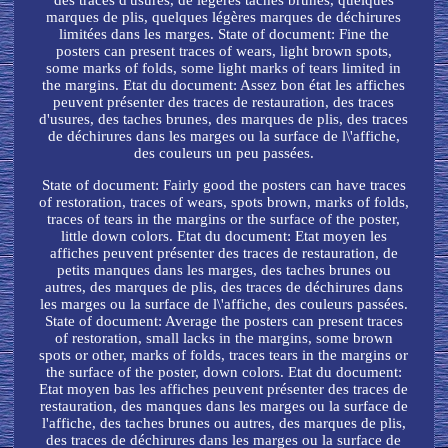
des traces d'usures, de légères taches brunes, quelques
marques de plis, quelques légères marques de déchirures
limitées dans les marges. State of document: Fine the
posters can present traces of wears, light brown spots,
some marks of folds, some light marks of tears limited in
the margins. Etat du document: Assez bon état les affiches
peuvent présenter des traces de restauration, des traces
d'usures, des taches brunes, des marques de plis, des traces
de déchirures dans les marges ou la surface de l\'affiche,
des couleurs un peu passées.
State of document: Fairly good the posters can have traces
of restoration, traces of wears, spots brown, marks of folds,
traces of tears in the margins or the surface of the poster,
little down colors. Etat du document: Etat moyen les
affiches peuvent présenter des traces de restauration, de
petits manques dans les marges, des taches brunes ou
autres, des marques de plis, des traces de déchirures dans
les marges ou la surface de l\'affiche, des couleurs passées.
State of document: Average the posters can present traces
of restoration, small lacks in the margins, some brown
spots or other, marks of folds, traces tears in the margins or
the surface of the poster, down colors. Etat du document:
Etat moyen bas les affiches peuvent présenter des traces de
restauration, des manques dans les marges ou la surface de
l'affiche, des taches brunes ou autres, des marques de plis,
des traces de déchirures dans les marges ou la surface de