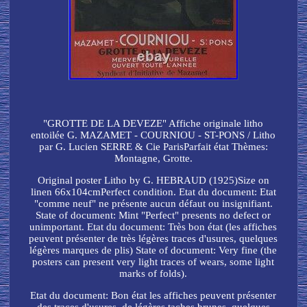
"GROTTE DE LA DEVEZE" Affiche originale litho
entoilée G. MAZAMET - COURNIOU - ST-PONS / Litho
par G. Lucien SERRE & Cie ParisParfait état Thèmes:
Montagne, Grotte.
Original poster Litho by G. HEBRAUD (1925)Size on
linen 66x104cmPerfect condition. Etat du document: Etat
"comme neuf" ne présente aucun défaut ou insignifiant.
State of document: Mint "Perfect" presents no defect or
unimportant. Etat du document: Très bon état (les affiches
peuvent présenter de très légères traces d'usures, quelques
légères marques de plis) State of document: Very fine (the
posters can present very light traces of wears, some light
marks of folds).
Etat du document: Bon état les affiches peuvent présenter