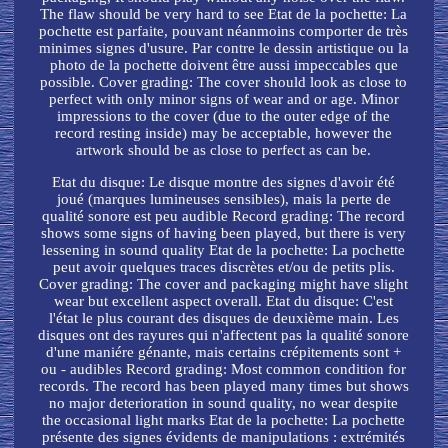
The flaw should be very hard to see Etat de la pochette: La
pochette est parfaite, pouvant néanmoins comporter de très
minimes signes d'usure. Par contre le dessin artistique ou la
photo de la pochette doivent être aussi impeccables que
possible. Cover grading: The cover should look as close to
perfect with only minor signs of wear and or age. Minor
impressions to the cover (due to the outer edge of the
record resting inside) may be acceptable, however the
artwork should be as close to perfect as can be.
Etat du disque: Le disque montre des signes d'avoir été
joué (marques lumineuses sensibles), mais la perte de
qualité sonore est peu audible Record grading: The record
shows some signs of having been played, but there is very
lessening in sound quality Etat de la pochette: La pochette
peut avoir quelques traces discrètes et/ou de petits plis.
Cover grading: The cover and packaging might have slight
wear but excellent aspect overall. Etat du disque: C'est
l'état le plus courant des disques de deuxième main. Les
disques ont des rayures qui n'affectent pas la qualité sonore
d'une maniére génante, mais certains crépitements sont +
ou - audibles Record grading: Most common condition for
records. The record has been played many times but shows
no major deterioration in sound quality, no wear despite
the occasional light marks Etat de la pochette: La pochette
présente des signes évidents de manipulations : extrémités