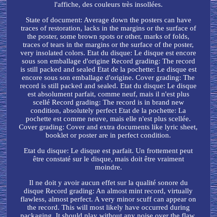
l'affiche, des couleurs très insollées.
State of document: Average down the posters can have
traces of restoration, lacks in the margins or the surface of
the poster, some brown spots or other, marks of folds,
traces of tears in the margins or the surface of the poster,
very insolated colors. Etat du disque: Le disque est encore
sous son emballage d'origine Record grading: The record
is still packed and sealed Etat de la pochette: Le disque est
encore sous son emballage d'origine. Cover grading: The
record is still packed and sealed. Etat du disque: Le disque
est absolument parfait, comme neuf, mais il n'est plus
scellé Record grading: The record is in brand new
condition, absolutely perfect Etat de la pochette: La
pochette est comme neuve, mais elle n'est plus scellée.
Cover grading: Cover and extra documents like lyric sheet,
booklet or poster are in perfect condition.
Etat du disque: Le disque est parfait. Un frottement peut
être constaté sur le disque, mais doit être vraiment
moindre.
Il ne doit y avoir aucun effet sur la qualité sonore du
disque Record grading: An almost mint record, virtually
flawless, almost perfect. A very minor scuff can appear on
the record. This will most likely have occurred during
packaging, It should play without any noise over the flaw.