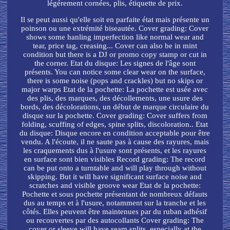
légérement cornées, plis, étiquette de prix.
Il se peut aussi qu'elle soit en parfaite état mais présente un
poinson ou une extrémité biseautée. Cover grading: Cover
shows some hanling imperfection like normal wear and
tear, price tag, creasing... Cover can also be in mint
condition but there is a DJ or promo copy stamp or cut in
the corner. Etat du disque: Les signes de l'âge sont
présents. You can notice some clear wear on the surface,
there is some noise (pops and crackles) but no skips or
major warps Etat de la pochette: La pochette est usée avec
des plis, des marques, des décollements, une usure des
bords, des décolorations, un début de marque circulaire du
disque sur la pochette. Cover grading: Cover suffers from
folding, scuffing of edges, spine splits, discoloration.. Etat
du disque: Disque encore en condition acceptable pour être
vendu. A l'écoute, il ne saute pas à cause des rayures, mais
les craquements dus à l'usure sont présents, et les rayures
en surface sont bien visibles Record grading: The record
can be put onto a turntable and will play through without
skipping. But it will have significant surface noise and
scratches and visible groove wear Etat de la pochette:
Pochette et sous pochette présentant de nombreux défauts
dus au temps et à l'usure, notamment sur la tranche et les
côtés. Elles peuvent être maintenues par du ruban adhésif
ou recouvertes par des autocollants Cover grading: The
cover or sleeve will have seam splits, especially at the