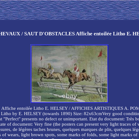
VAUX / SAUT D'OBSTACLES Affiche entoilée Litho E. 
che entoilée Litho E. HELSEY / AFFICHES ARTISTIQUES A. POMEON 
linen Litho by E. HELSEY (towards 1890) Size: 82x63cmVery good conditi
t "Perfect" presents no defect or unimportant. Etat du document: Très bon
tate of document: Very fine (the posters can present very light traces of
'usures, de légères taches brunes, quelques marques de plis, quelques lé
s of wears, light brown spots, some marks of folds, some light marks of