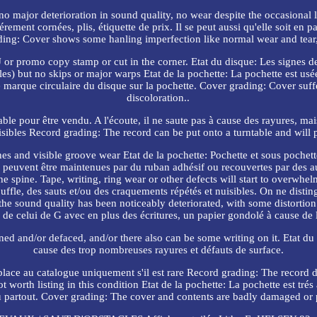
major deterioration in sound quality, no wear despite the occasional l
rement cornées, plis, étiquette de prix. Il se peut aussi qu'elle soit en 
ding: Cover shows some hanling imperfection like normal wear and tear, p
J or promo copy stamp or cut in the corner. Etat du disque: Les signes d
les) but no skips or major warps Etat de la pochette: La pochette est us
 marque circulaire du disque sur la pochette. Cover grading: Cover suffer
discoloration..
le pour être vendu. A l'écoute, il ne saute pas à cause des rayures, mais
isibles Record grading: The record can be put onto a turntable and will
tches and visible groove wear Etat de la pochette: Pochette et sous poche
les peuvent être maintenues par du ruban adhésif ou recouvertes par des a
he spine. Tape, writing, ring wear or other defects will start to overwhel
ouffle, des sauts et/ou des craquements répétés et nuisibles. On ne dist
he sound quality has been noticeably deteriorated, with some distortion 
e de celui de G avec en plus des écritures, un papier gondolé à cause de l
ned and/or defaced, and/or there also can be some writing on it. Etat du
cause des trop nombreuses rayures et défauts de surface.
a place au catalogue uniquement s'il est rare Record grading: The record 
 not worth listing in this condition Etat de la pochette: La pochette est t
 partout. Cover grading: The cover and contents are badly damaged or 