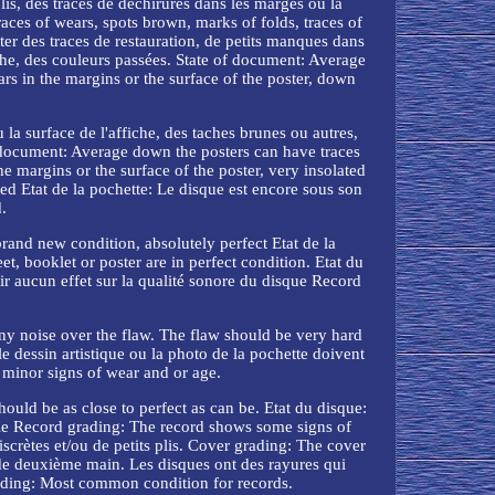
lis, des traces de déchirures dans les marges ou la
races of wears, spots brown, marks of folds, traces of
ter des traces de restauration, de petits manques dans
iche, des couleurs passées. State of document: Average
ears in the margins or the surface of the poster, down
la surface de l'affiche, des taches brunes ou autres,
of document: Average down the posters can have traces
the margins or the surface of the poster, very insolated
ed Etat de la pochette: Le disque est encore sous son
.
brand new condition, absolutely perfect Etat de la
t, booklet or poster are in perfect condition. Etat du
oir aucun effet sur la qualité sonore du disque Record
any noise over the flaw. The flaw should be very hard
e dessin artistique ou la photo de la pochette doivent
 minor signs of wear and or age.
ould be as close to perfect as can be. Etat du disque:
ible Record grading: The record shows some signs of
scrètes et/ou de petits plis. Cover grading: The cover
s de deuxième main. Les disques ont des rayures qui
grading: Most common condition for records.