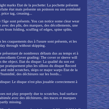
ight marks Etat de la pochette: La pochette présente
parfaite état mais présente un poinson ou une extrémité
rice tag, creasing...
e l'âge sont présents. You can notice some clear wear
ée avec des plis, des marques, des décollements, une
s from folding, scuffing of edges, spine splits,
 les craquements dus à l'usure sont présents, et les
 play through without skipping.
tte présentant de nombreux défauts dus au temps et à
utocollants Cover grading: The cover or sleeve will
m the object. Etat du disque: La qualité du son est
ingue pratiquement plus les sillons du disque Record
and mild scratches, skips or major warps Etat de la
'humidité, des déchirures sur les bords...
 disque: Le disque n'est plus jouable correctement à
does not play properly due to scratches, bad surface
rés abimée avec des déchirures, des traces et marques
partly missing.