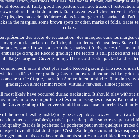
 de restauration, des traces d'usures, des taches brunes, des marques de p
ate of document: Fairly good the posters can have traces of restoration, t
ttle down colors. Etat du document: Etat moyen les affiches peuvent présen
de plis, des traces de déchirures dans les marges ou la surface de l'aff
lacks in the margins, some brown spots or other, marks of folds, traces t
colors.
t présenter des traces de restauration, des manques dans les marges ou 
es marges ou la surface de l'affiche, des couleurs très insollées. State 
the poster, some brown spots or other, marks of folds, traces of tears in 
n emballage d'origine Record grading: The record is still packed and seal
emballage d'origine. Cover grading: The record is still packed and sealed
 comme neuf, mais il n'est plus scellé Record grading: The record is in 
t plus scellée. Cover grading: Cover and extra documents like lyric shee
e constaté sur le disque, mais doit être vraiment moindre. Il ne doit y av
grading: An almost mint record, virtually flawless, almost perfect.
ll most likely have occurred during packaging, It should play without 
 pouvant néanmoins comporter de très minimes signes d'usure. Par contre l
ible. Cover grading: The cover should look as close to perfect with only
 of the record resting inside) may be acceptable, however the artwork sh
ues lumineuses sensibles), mais la perte de qualité sonore est peu aud
und quality Etat de la pochette: La pochette peut avoir quelques traces di
 aspect overall. Etat du disque: C'est l'état le plus courant des disque
niére génante, mais certains crépitements sont + ou - audibles Record 