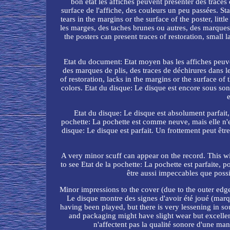
bon état les affiches peuvent présenter des traces
surface de l'affiche, des couleurs un peu passées. St
tears in the margins or the surface of the poster, li
les marges, des taches brunes ou autres, des marques 
the posters can present traces of restoration, small 
Etat du document: Etat moyen bas les affiches peuven
des marques de plis, des traces de déchirures dans l
of restoration, lacks in the margins or the surface of 
colors. Etat du disque: Le disque est encore sous so
Etat du disque: Le disque est absolument parfait,
pochette: La pochette est comme neuve, mais elle n'es
disque: Le disque est parfait. Un frottement peut êtr
A very minor scuff can appear on the record. This wi
to see Etat de la pochette: La pochette est parfaite,
être aussi impeccables que poss
Minor impressions to the cover (due to the outer edge
Le disque montre des signes d'avoir été joué (marq
having been played, but there is very lessening in so
and packaging might have slight wear but excellent
n'affectent pas la qualité sonore d'une ma