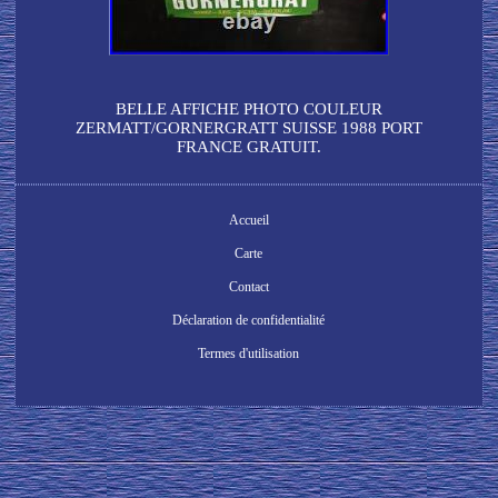
BELLE AFFICHE PHOTO COULEUR
ZERMATT/GORNERGRATT SUISSE 1988 PORT
FRANCE GRATUIT.
Accueil
Carte
Contact
Déclaration de confidentialité
Termes d'utilisation