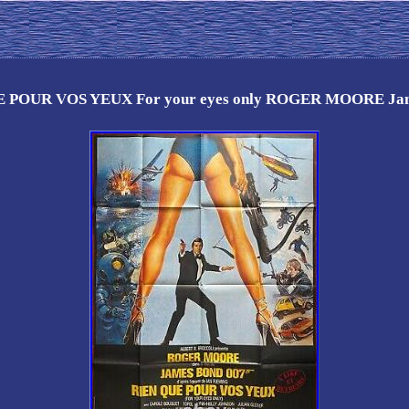
UE POUR VOS YEUX For your eyes only ROGER MOORE Jam