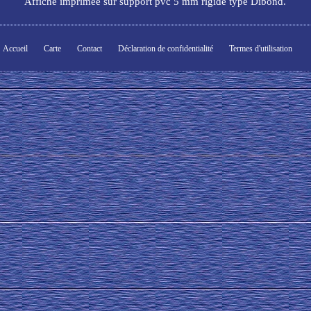
Affiche imprimée sur support pvc 5 mm rigide type Dibond.
Accueil
Carte
Contact
Déclaration de confidentialité
Termes d'utilisation