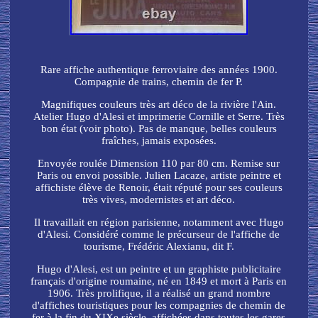
Rare affiche authentique ferroviaire des années 1900.
Compagnie de trains, chemin de fer P.
Magnifiques couleurs très art déco de la rivière l'Ain.
Atelier Hugo d'Alesi et imprimerie Cornille et Serre. Très
bon état (voir photo). Pas de manque, belles couleurs
fraîches, jamais exposées.
Envoyée roulée Dimension 110 par 80 cm. Remise sur
Paris ou envoi possible. Julien Lacaze, artiste peintre et
affichiste élève de Renoir, était réputé pour ses couleurs
très vives, modernistes et art déco.
Il travaillait en région parisienne, notamment avec Hugo
d'Alesi. Considéré comme le précurseur de l'affiche de
tourisme, Frédéric Alexianu, dit F.
Hugo d'Alesi, est un peintre et un graphiste publicitaire
français d'origine roumaine, né en 1849 et mort à Paris en
1906. Très prolifique, il a réalisé un grand nombre
d'affiches touristiques pour les compagnies de chemin de
fer à la fin du XIXe siècle, affichées dans toutes les gares