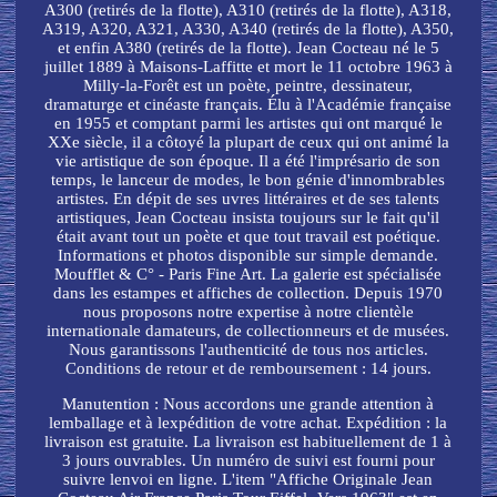
A300 (retirés de la flotte), A310 (retirés de la flotte), A318,
A319, A320, A321, A330, A340 (retirés de la flotte), A350,
et enfin A380 (retirés de la flotte). Jean Cocteau né le 5
juillet 1889 à Maisons-Laffitte et mort le 11 octobre 1963 à
Milly-la-Forêt est un poète, peintre, dessinateur,
dramaturge et cinéaste français. Élu à l'Académie française
en 1955 et comptant parmi les artistes qui ont marqué le
XXe siècle, il a côtoyé la plupart de ceux qui ont animé la
vie artistique de son époque. Il a été l'imprésario de son
temps, le lanceur de modes, le bon génie d'innombrables
artistes. En dépit de ses uvres littéraires et de ses talents
artistiques, Jean Cocteau insista toujours sur le fait qu'il
était avant tout un poète et que tout travail est poétique.
Informations et photos disponible sur simple demande.
Moufflet & C° - Paris Fine Art. La galerie est spécialisée
dans les estampes et affiches de collection. Depuis 1970
nous proposons notre expertise à notre clientèle
internationale damateurs, de collectionneurs et de musées.
Nous garantissons l'authenticité de tous nos articles.
Conditions de retour et de remboursement : 14 jours.
Manutention : Nous accordons une grande attention à
lemballage et à lexpédition de votre achat. Expédition : la
livraison est gratuite. La livraison est habituellement de 1 à
3 jours ouvrables. Un numéro de suivi est fourni pour
suivre lenvoi en ligne. L'item "Affiche Originale Jean