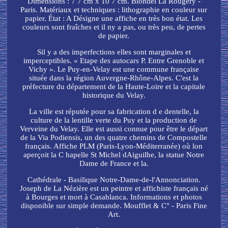
Dimensions : 7 7 cm x 10 7 cm. Blondel La Rougery -
Paris. Matériaux et techniques : lithographie en couleur sur
papier. État : A Désigne une affiche en très bon état. Les
couleurs sont fraîches et il ny a pas, ou très peu, de pertes
de papier.
Sil y a des imperfections elles sont marginales et
imperceptibles. « Etape des autocars P. Entre Grenoble et
Vichy ». Le Puy-en-Velay est une commune française
située dans la région Auvergne-Rhône-Alpes. C'est la
préfecture du département de la Haute-Loire et la capitale
historique du Velay.
La ville est réputée pour sa fabrication d e dentelle, la
culture de la lentille verte du Puy et la production de
Verveine du Velay. Elle est aussi connue pour être le départ
de la Via Podiensis, un des quatre chemins de Compostelle
français. Affiche PLM (Paris-Lyon-Méditerranée) où lon
aperçoit la C hapelle St Michel dAiguilhe, la statue Notre
Dame de France et la.
Cathédrale - Basilique Notre-Dame-de-l'Annonciation.
Joseph de La Nézière est un peintre et affichiste français né
à Bourges et mort à Casablanca. Informations et photos
disponible sur simple demande. Moufflet & C° - Paris Fine
Art.