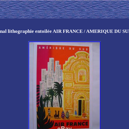
nal lithographie entoilée AIR FRANCE / AMERIQUE DU 