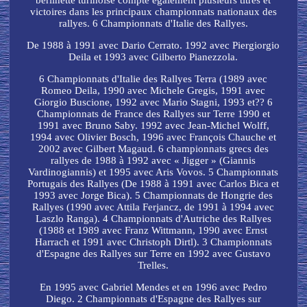
berlinette turinoise compte également plusieurs titres et
victoires dans les principaux championnats nationaux des
rallyes. 6 Championnats d'Italie des Rallyes.
De 1988 à 1991 avec Dario Cerrato. 1992 avec Piergiorgio
Deila et 1993 avec Gilberto Pianezzola.
6 Championnats d'Italie des Rallyes Terra (1989 avec
Romeo Deila, 1990 avec Michele Gregis, 1991 avec
Giorgio Buscione, 1992 avec Mario Stagni, 1993 et?? 6
Championnats de France des Rallyes sur Terre 1990 et
1991 avec Bruno Saby. 1992 avec Jean-Michel Wolff,
1994 avec Olivier Bosch, 1996 avec François Chauche et
2002 avec Gilbert Magaud. 6 championnats grecs des
rallyes de 1988 à 1992 avec « Jigger » (Giannis
Vardinogiannis) et 1995 avec Aris Vovos. 5 Championnats
Portugais des Rallyes (De 1988 à 1991 avec Carlos Bica et
1993 avec Jorge Bica). 5 Championnats de Hongrie des
Rallyes (1990 avec Attila Ferjancz, de 1991 à 1994 avec
Laszlo Ranga). 4 Championnats d'Autriche des Rallyes
(1988 et 1989 avec Franz Wittmann, 1990 avec Ernst
Harrach et 1991 avec Christoph Dirtl). 3 Championnats
d'Espagne des Rallyes sur Terre en 1992 avec Gustavo
Trelles.
En 1995 avec Gabriel Mendes et en 1996 avec Pedro
Diego. 2 Championnats d'Espagne des Rallyes sur