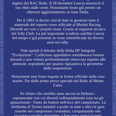
inglesi del RAC Rally. Il 18 dicembre Lancia annunciò il
suo ritiro dalle corse. Nonostante fosse già pronto un
ulteriore aggiornamento su base Delta.
Per il 1992 si decise così di dare in gestione tutto il
materiale del reparto corse ufficiale al Martini Racing.
Diventò un vero e proprio team. Grazie al supporto tecnico
del Jolly Club. La più importante scuderia satellite Lancia
del tempo e già presente in veste semiufficiale da diversi
anni nei rally.
Vide quindi il debutto della Delta HF Integrale
"Evoluzione". L'ufficioso appellativo sottolineava l'essere
davanti a una vettura profondamente rinnovata rispetto alle
antenate, soprattutto per quanto riguardava la geometria
delle sospensioni.
Nonostante non fosse seguita in forma ufficiale dalla casa
madre. Fin dalle prime prove speciali del Rally di Monte
Carlo.
Fu chiaro che sarebbe stata ancora la Deltona -
soprannome con cui diverrà colloquialmente nota tra gli
appassionati - l'auto da battere nell'arco del campionato. La
berlinetta di Torino terminò a podio in tutte e dieci le gare
inserite nel campionato costruttori, conquistando otto
successi e quattro doppiette; a fine anno arrivò il sesto