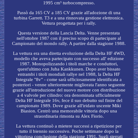
1995 cm³ turbocompresso.
Passò da 165 CV a 185 CV grazie all'adozione di una
turbina Garrett. T3 e a una rinnovata gestione elettronica.
Vettura progettata per i rally.
Questa versione della Lancia Delta. Venne presentata
nell'ottobre 1987 con il preciso scopo di partecipare al
Campionato del mondo rally. A partire dalla stagione 1988.
La vettura era una diretta evoluzione della Delta HF 4WD,
modello che aveva partecipato con successo all' edizione
1987. Monopolizzando i titoli marche e conduttori,
quest'ultimo con Juha Kankkunen. Dopo aver bissato
entrambi i titoli mondiali rallye nel 1988, la Delta HF
Integrale "8v" - come sarà ufficiosamente identificata a
posteriori - venne ulteriormente migliorata l'anno seguente
grazie all'introduzione del nuovo motore con distribuzione
a 4 valvole per cilindro: ora denominata ufficialmente
Delta HF Integrale 16v, fece il suo debutto sul finire del
campionato 1989. Dove grazie all'iridato uscente Miki
Biasion. Centrò una memorabile vittoria dopo una
straordinaria rimonta su Alex Fiorio.
La vettura continuò a mietere successi a ripetizione per
tutto il biennio successivo. Poche settimane dopo la
vittoriosa conclusione della stagione 1991. Sugli sterrati