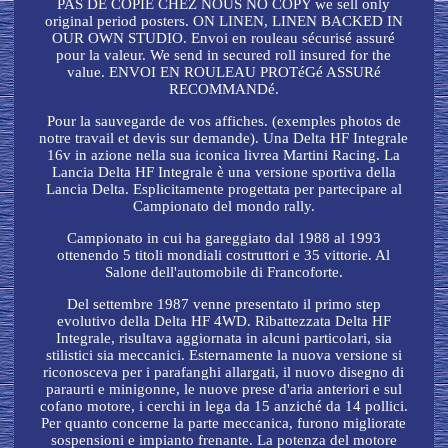
PAS DE COPIE CHEZ NOUS NO COPY we sell only
original period posters. ON LINEN, LINEN BACKED IN
OUR OWN STUDIO. Envoi en rouleau sécurisé assuré
pour la valeur. We send in secured roll insured for the
value. ENVOI EN ROULEAU PROTéGé ASSURé
RECOMMANDé.
Pour la sauvegarde de vos affiches. (exemples photos de
notre travail et devis sur demande). Una Delta HF Integrale
16v in azione nella sua iconica livrea Martini Racing. La
Lancia Delta HF Integrale è una versione sportiva della
Lancia Delta. Esplicitamente progettata per partecipare al
Campionato del mondo rally.
Campionato in cui ha gareggiato dal 1988 al 1993
ottenendo 5 titoli mondiali costruttori e 35 vittorie. Al
Salone dell'automobile di Francoforte.
Del settembre 1987 venne presentato il primo step
evolutivo della Delta HF 4WD. Ribattezzata Delta HF
Integrale, risultava aggiornata in alcuni particolari, sia
stilistici sia meccanici. Esternamente la nuova versione si
riconosceva per i parafanghi allargati, il nuovo disegno di
paraurti e minigonne, le nuove prese d'aria anteriori e sul
cofano motore, i cerchi in lega da 15 anziché da 14 pollici.
Per quanto concerne la parte meccanica, furono migliorate
sospensioni e impianto frenante. La potenza del motore