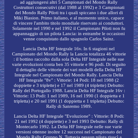
ad aggiungersi altri 5 Campionati del Mondo Rally
Costruttori consecutivi (dal 1988 al 1992) e 3 Campionati
del Mondo Rally Piloti tra i quali spiccano i due allori di
Miki Biasion. Primo italiano, e al momento unico, capace
di vincere l'ambito titolo mondiale riservato ai conduttori.
Solamente nel 1990 e nel 1992 il Campionato Piloti non fu
appannaggio di un pilota Lancia: in entrambe le occasioni
venne conquistato dallo spagnolo Carlos Sainz.
Lancia Delta HF Integrale 16v. In 6 stagioni nel
Campionato del Mondo Rally la Lancia totalizza 46 vittorie
: il bottino raccolto dalla sola Delta HF Integrale nelle sue
varie evoluzioni conta ben 35 vittorie e 96 podi. Di seguito
il dettaglio delle vittorie dei vari modelli della Delta HF
Integrale nel Campionato del Mondo Rally. Lancia Delta
HF Integrale "8v" : Vittorie: 14 Podi: 18 nel 1988 (2
doppiette e 3 triplette) e 17 nel 1989 (4 triplette) Debutto:
Rally del Portogallo 1988. Lancia Delta HF Integrale 16v :
Vittorie: 13 Podi: 1 nel 1989, 16 nel 1990 (1 doppietta e 1
tripletta) e 20 nel 1991 (1 doppietta e 1 tripletta) Debutto:
Rally di Sanremo 1989.
Lancia Delta HF Integrale "Evoluzione" : Vittorie: 8 Podi:
21 nel 1992 (4 doppiette) e 3 nel 1993 Debutto: Rally di
Montecarlo 1992. La Delta HF Integrale nelle sue varie
versioni ottenne inoltre 12 successi nel Campionato del
Mondo Rally Gruppo N. Tuttavia nessun pilota riuscì a