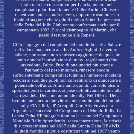
titolo marche consecutivo per Lancia, mentre nel
campionato piloti Kankkunen e Didier Auriol. Chiusero
rispettivamente secondo e terzo, dopo un rocambolesco
finale di stagione che regalò il titolo a Sainz. La presenza
delle Delta del Jolly Club venne confermata anche per il
campionato 1993. Pur col disimpegno di Martini, che
passò il testimone alla Repsol.
Ci fu l'ingaggio del campione del mondo in carica Sainz e
del veloce ma ancora acerbo Andrea Aghini. Le vetture
italiane, nonostante non venissero aggiornate da quasi un
anno nonché l'introduzione di nuovi regolamenti (che
prevedono, l'altro, l'uso di pneumatici più stretti e
l'aumento del peso minimo), rimasero ancora
sufficientemente competitive; tuttavia i numerosi incidenti
occorsi ai suoi due piloti non consentirono di dimostrare il
potenziale dell'auto. A fine anno quindi, con solo alcuni
sporadici podi in carniere, si pose definitivamente fine alla
carriera della Delta nel mondiale rally. Nel 1995 la Delta
Evo ottenne ancora due vittorie nel campionato del mondo
rally FIA 2 litri, all' Acropoli. Con Aris Vovos e in
Argentina. I successi nel Campionato del Mondo Rally. La
Lancia Delta HF Integrale domina le scene del Campionato
Mondiale Rally riprendendo, senza interruzione, la striscia
di successi iniziata nel 1987 dalla Lancia Delta HF 4WD.
Ai titoli mondiali piloti e costruttori vinti nel 1987 vanno