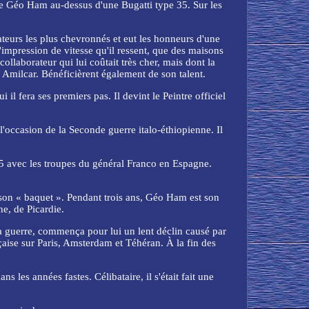
e de Géo Ham au-dessus d'une Bugatti type 35. Sur les
inateurs les plus chevronnés et eut les honneurs d'une
'impression de vitesse qu'il ressent, que des maisons
collaborateur qui lui coûtait très cher, mais dont la
Amilcar. Bénéficièrent également de son talent.
l fera ses premiers pas. Il devint le Peintre officiel
l'occasion de la Seconde guerre italo-éthiopienne. Il
935 avec les troupes du général Franco en Espagne.
 son « baquet ». Pendant trois ans, Géo Ham est son
ne, de Picardie.
a guerre, commença pour lui un lent déclin causé par
çaise sur Paris, Amsterdam et Téhéran. À la fin des
 les années fastes. Célibataire, il s'était fait une