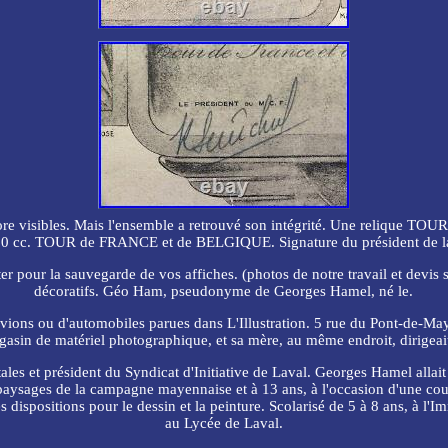
ncore visibles. Mais l'ensemble a retrouvé son intégrité. Une reliqu
0 cc. TOUR de FRANCE et de BELGIQUE. Signature du président de l
pour la sauvegarde de vos affiches. (photos de notre travail et devis 
décoratifs. Géo Ham, pseudonyme de Georges Hamel, né le.
d'avions ou d'automobiles parues dans L'Illustration. 5 rue du Pont-de-Ma
gasin de matériel photographique, et sa mère, au même endroit, dirigea
les et président du Syndicat d'Initiative de Laval. Georges Hamel allait 
 paysages de la campagne mayennaise et à 13 ans, à l'occasion d'une cour
 dispositions pour le dessin et la peinture. Scolarisé de 5 à 8 ans, à l
au Lycée de Laval.