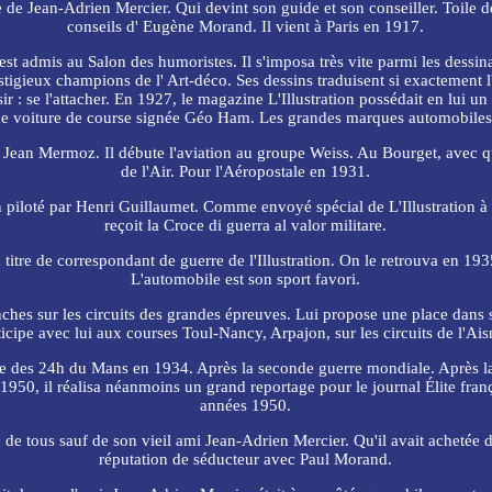
nce de Jean-Adrien Mercier. Qui devint son guide et son conseiller. Toil
conseils d' Eugène Morand. Il vient à Paris en 1917.
Il est admis au Salon des humoristes. Il s'imposa très vite parmi les dess
estigieux champions de l' Art-déco. Ses dessins traduisent si exactement l
ir : se l'attacher. En 1927, le magazine L'Illustration possédait en lui un 
une voiture de course signée Géo Ham. Les grandes marques automobiles 
ean Mermoz. Il débute l'aviation au groupe Weiss. Au Bourget, avec qui i
de l'Air. Pour l'Aéropostale en 1931.
n piloté par Henri Guillaumet. Comme envoyé spécial de L'Illustration à 
reçoit la Croce di guerra al valor militare.
 titre de correspondant de guerre de l'Illustration. On le retrouva en 1
L'automobile est son sport favori.
anches sur les circuits des grandes épreuves. Lui propose une place dans
icipe avec lui aux courses Toul-Nancy, Arpajon, sur les circuits de l'Ais
ile des 24h du Mans en 1934. Après la seconde guerre mondiale. Après l
 1950, il réalisa néanmoins un grand reportage pour le journal Élite fran
années 1950.
 de tous sauf de son vieil ami Jean-Adrien Mercier. Qu'il avait achetée dans
réputation de séducteur avec Paul Morand.