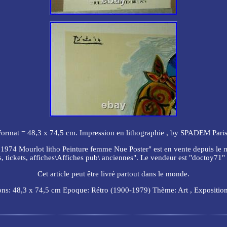
Format = 48,3 x 74,5 cm. Impression en lithographie , by SPADEM Paris
4 Mourlot litho Peinture femme Nue Poster" est en vente depuis le mer
, tickets, affiches\Affiches pub\ anciennes". Le vendeur est "doctoy71" e
Cet article peut être livré partout dans le monde.
ns: 48,3 x 74,5 cm
Epoque: Rétro (1900-1979)
Thème: Art , Exposition