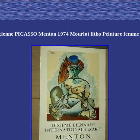
cienne PICASSO Menton 1974 Mourlot litho Peinture femme