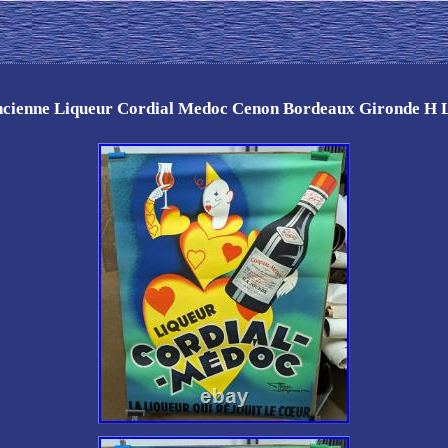
ncienne Liqueur Cordial Medoc Cenon Bordeaux Gironde H