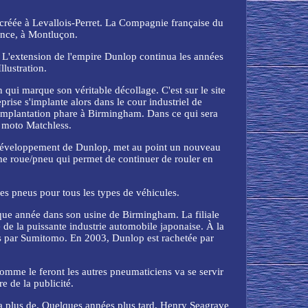
t créée à Levallois-Perret. La Compagnie française du
ance, à Montluçon.
 L'extension de l'empire Dunlop continua les années
lustration.
qui marque son véritable décollage. C'est sur le site
ise s'implante alors dans le cour industriel de
n implantation phare à Birmingham. Dans ce qui sera
e moto Matchless.
e développement de Dunlop, met au point un nouveau
me roue/pneu qui permet de continuer de rouler en
des pneus pour tous les types de véhicules.
que année dans son usine de Birmingham. La filiale
de la puissante industrie automobile japonaise. À la
ées par Sumitomo. En 2003, Dunlop est rachetée par
omme le feront les autres pneumaticiens va se servir
e de la publicité.
 a plus de. Quelques années plus tard, Henry Seagrave