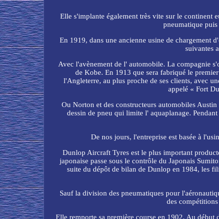
Elle s'implante également très vite sur le continent
pneumatique puis 
En 1919, dans une ancienne usine de chargement d'o
suivantes 
Avec l'avènement de l' automobile. La compagnie s'or
de Kobe. En 1913 que sera fabriqué le premier 
l'Angleterre, au plus proche de ses clients, avec 
appelé « Fort Du
Ou Norton et des constructeurs automobiles Austin
dessin de pneu qui limite l' aquaplanage. Pendan
De nos jours, l'entreprise est basée à l'u
Dunlop Aircraft Tyres est le plus important produ
japonaise passe sous le contrôle du Japonais Sumito
suite du dépôt de bilan de Dunlop en 1984, les fi
Sauf la division des pneumatiques pour l'aéronautiq
des compétitions 
Elle remporte sa première course en 1902. Au début d