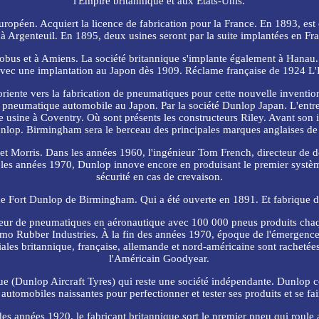
l'Empire britannique et aux États-Unis.
 européen. Acquiert la licence de fabrication pour la France. En 1893, es
à Argenteuil. En 1895, deux usines seront par la suite implantées en Fr
bus et à Amiens. La société britannique s'implante également à Hanau.
avec une implantation au Japon dès 1909. Réclame française de 1924 L'Il
iente vers la fabrication de pneumatiques pour cette nouvelle invention 
pneumatique automobile au Japon. Par la société Dunlop Japan. L'entrepr
une usine à Coventry. Où sont présents les constructeurs Riley. Avant so
nlop. Birmingham sera le berceau des principales marques anglaises d
 et Morris. Dans les années 1960, l'ingénieur Tom French, directeur d
t les années 1970, Dunlop innove encore en produisant le premier systè
sécurité en cas de crevaison.
sine Fort Dunlop de Birmingham. Qui a été ouverte en 1891. Et fabrique 
cteur de pneumatiques en aéronautique avec 100 000 pneus produits cha
mo Rubber Industries. À la fin des années 1970, époque de l'émergence 
liales britannique, française, allemande et nord-américaine sont rachet
l'Américain Goodyear.
ue (Dunlop Aircraft Tyres) qui reste une société indépendante. Dunlop c
automobiles naissantes pour perfectionner et tester ses produits et se fair
es années 1920, le fabricant britannique sort le premier pneu qui roule