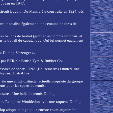
nouveau en 1947.
rcuit Bugatti. Du Mans a été construite en 1924, dès
que totalise également une centaine de titres de
 Des ballons de basket (gonflables comme un pneu) et
ans le travail du caoutchouc. Qui lui permet également
 « Dunlop Slazenger ».
e par BTR plc British Tyre & Rubber Co.
cessoires de sports. DNA (Housemarks) Limited, une
lop aux États-Unis.
té une entité distincte, actuelle propriété du groupe
ts pour les sports de tennis.
aussures. Une balle de tennis Dunlop.
rque. Remporte Wimbledon avec une raquette Dunlop.
p adopte le logo qui a encore cours aujourd'hui.