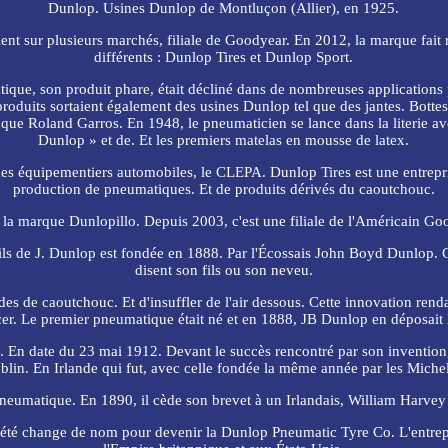
Dunlop. Usines Dunlop de Montluçon (Allier), en 1925.
nt sur plusieurs marchés, filiale de Goodyear. En 2012, la marque fait 
différents : Dunlop Tires et Dunlop Sport.
ique, son produit phare, était décliné dans de nombreuses applications p
roduits sortaient également des usines Dunlop tel que des jantes. Bottes
ls que Roland Garros. En 1948, le pneumaticien se lance dans la literie 
Dunlop » et de. Et les premiers matelas en mousse de latex.
s équipementiers automobiles, le CLEPA. Dunlop Tires est une entrepris
production de pneumatiques. Et de produits dérivés du caoutchouc.
 la marque Dunlopillo. Depuis 2003, c'est une filiale de l'Américain G
ls de J. Dunlop est fondée en 1888. Par l'Écossais John Boyd Dunlop. Cel
disent son fils ou son neveu.
ndes de caoutchouc. Et d'insuffler de l'air dessous. Cette innovation rendai
r. Le premier pneumatique était né et en 1888, JB Dunlop en déposait le
En date du 23 mai 1912. Devant le succès rencontré par son inventio
blin. En Irlande qui fut, avec celle fondée la même année par les Michel
eumatique. En 1890, il cède son brevet à un Irlandais, William Harvey
ociété change de nom pour devenir la Dunlop Pneumatic Tyre Co. L'entrep