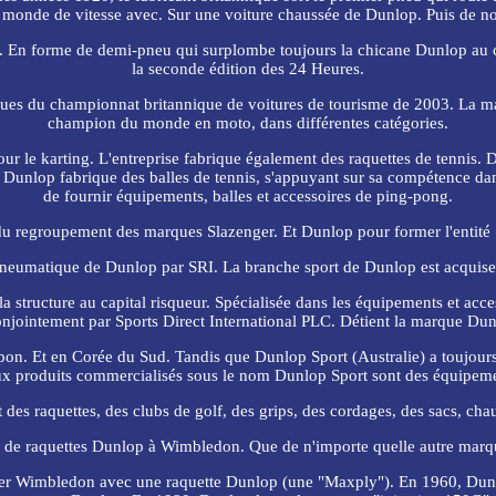
u monde de vitesse avec. Sur une voiture chaussée de Dunlop. Puis de 
 En forme de demi-pneu qui surplombe toujours la chicane Dunlop au ci
la seconde édition des 24 Heures.
ues du championnat britannique de voitures de tourisme de 2003. La mar
champion du monde en moto, dans différentes catégories.
our le karting. L'entreprise fabrique également des raquettes de tennis.
f. Dunlop fabrique des balles de tennis, s'appuyant sur sa compétence d
de fournir équipements, balles et accessoires de ping-pong.
du regroupement des marques Slazenger. Et Dunlop pour former l'entité
pneumatique de Dunlop par SRI. La branche sport de Dunlop est acquis
 structure au capital risqueur. Spécialisée dans les équipements et ac
onjointement par Sports Direct International PLC. Détient la marque Dun
n. Et en Corée du Sud. Tandis que Dunlop Sport (Australie) a toujours é
ux produits commercialisés sous le nom Dunlop Sport sont des équipemen
nt des raquettes, des clubs de golf, des grips, des cordages, des sacs, ch
ge de raquettes Dunlop à Wimbledon. Que de n'importe quelle autre ma
ter Wimbledon avec une raquette Dunlop (une "Maxply"). En 1960, Dunlo